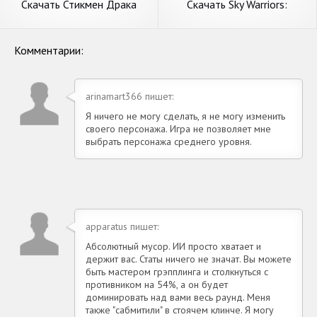
Скачать Стикмен Драка
Скачать Sky Warriors:
Неоновые воином [Взлом
воздушные бои [Взлом
Бесконечные деньги] APK на
Бесконечные монеты] APK
Андроид
на Андроид
Комментарии:
arinamart366 пишет:
Я ничего не могу сделать, я не могу изменить
своего персонажа. Игра не позволяет мне
выбрать персонажа среднего уровня.
apparatus пишет:
Абсолютный мусор. ИИ просто хватает и
держит вас. Статы ничего не значат. Вы можете
быть мастером грэпплинга и столкнуться с
противником на 54%, а он будет
доминировать над вами весь раунд. Меня
также "сабмитили" в стоячем клинче. Я могу