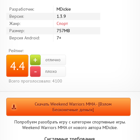
Разработчик:
MDickie
Версия:
1.3.9
Жанр:
Спорт
Размер:
757MB
Версия Android:
7+
Рейтинг:
+
отлично
4.4
-
плохо
Всего проголосовало: 4100
Скачать Weekend Warriors MMA - [Взлом
Бесконечные деньги]
Попробуем разобрать игру с категории спортивные игры.
Weekend Warriors MMA от нового автора MDickie.
Системные требования.