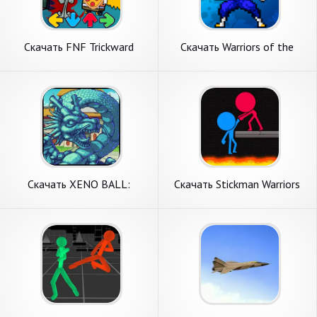
Скачать FNF Trickward
Скачать Warriors of the
Funkin Mod vs BF [Взлом
Universe [Взлом Много
Бесконечные деньги] APK на
монет] APK на Андроид
Андроид
Скачать XENO BALL:
Скачать Stickman Warriors
LEGENDS WARRIORS [Взлом
Duel [Взлом Много денег]
Бесконечные деньги] APK на
APK на Андроид
Андроид