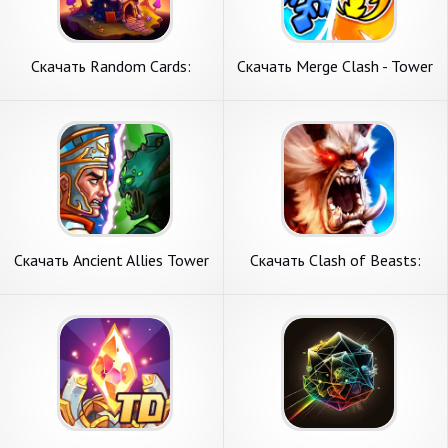
Скачать Random Cards:
Скачать Merge Clash - Tower
Tower Defense TD [Взлом
Defense TD [Взлом Много
Много монет] APK на
монет] APK на Андроид
Андроид
Скачать Ancient Allies Tower
Скачать Clash of Beasts:
Defense [Взлом
Tower Defense [Взлом
Бесконечные деньги] APK на
Бесконечные деньги] APK на
Андроид
Андроид