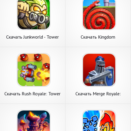
Скачать Junkworld - Tower
Скачать Kingdom
Defense Game [Взлом
Guard:Tower Defense TD
Бесконечные деньги] APK на
[Взлом Много денег] APK на
Андроид
Андроид
Скачать Rush Royale: Tower
Скачать Merge Royale:
Defense TD [Взлом Много
Tower Defense TD [Взлом
денег] APK на Андроид
Много денег] APK на
Андроид