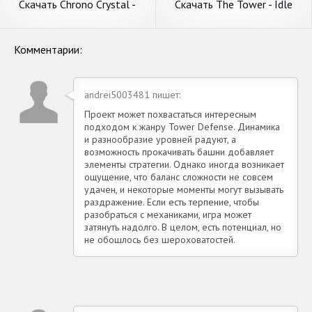
Скачать Chrono Crystal -
Скачать The Tower - Idle
Tower Defense [Взлом
Tower Defense [Взлом
Бесконечные деньги] APK на
Бесконечные монеты] APK
Андроид
на Андроид
Комментарии:
andrei5003481 пишет:
Проект может похвастаться интересным
подходом к жанру Tower Defense. Динамика
и разнообразие уровней радуют, а
возможность прокачивать башни добавляет
элементы стратегии. Однако иногда возникает
ощущение, что баланс сложности не совсем
удачен, и некоторые моменты могут вызывать
раздражение. Если есть терпение, чтобы
разобраться с механиками, игра может
затянуть надолго. В целом, есть потенциал, но
не обошлось без шероховатостей.