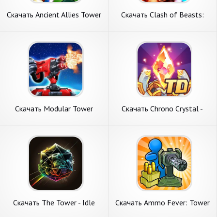
Скачать Ancient Allies Tower
Скачать Clash of Beasts:
Defense [Взлом
Tower Defense [Взлом
Бесконечные деньги] APK на
Бесконечные деньги] APK на
Андроид
Андроид
Скачать Modular Tower
Скачать Chrono Crystal -
Defense [Взлом Много
Tower Defense [Взлом
монет] APK на Андроид
Бесконечные деньги] APK на
Андроид
Скачать The Tower - Idle
Скачать Ammo Fever: Tower
Tower Defense [Взлом
Gun Defense [Взлом