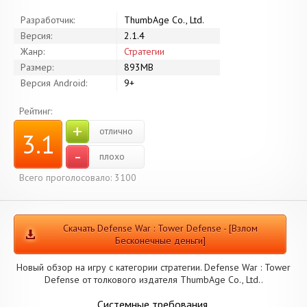
Разработчик:
ThumbAge Co., Ltd.
Версия:
2.1.4
Жанр:
Стратегии
Размер:
893MB
Версия Android:
9+
Рейтинг:
+
отлично
3.1
-
плохо
Всего проголосовало: 3100
Скачать Defense War : Tower Defense - [Взлом
Бесконечные деньги]
Новый обзор на игру с категории стратегии. Defense War : Tower
Defense от толкового издателя ThumbAge Co., Ltd..
Системные требования.