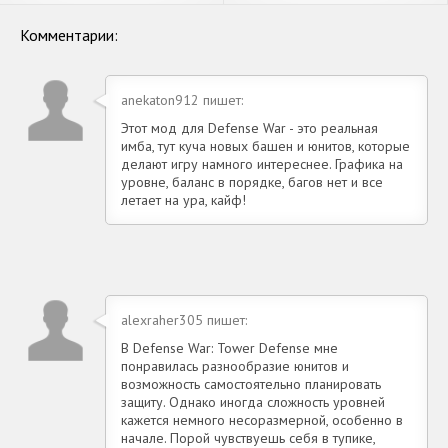
Бесконечные монеты] APK
Бесконечные монеты] APK
на Андроид
на Андроид
Комментарии:
anekaton912 пишет:
Этот мод для Defense War - это реальная
имба, тут куча новых башен и юнитов, которые
делают игру намного интереснее. Графика на
уровне, баланс в порядке, багов нет и все
летает на ура, кайф!
alexraher305 пишет:
В Defense War: Tower Defense мне
понравилась разнообразие юнитов и
возможность самостоятельно планировать
защиту. Однако иногда сложность уровней
кажется немного несоразмерной, особенно в
начале. Порой чувствуешь себя в тупике,