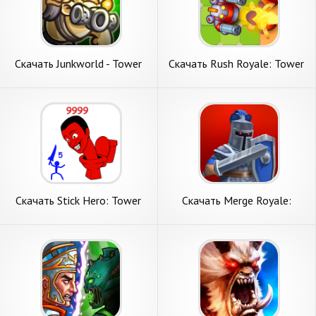
Скачать Junkworld - Tower
Скачать Rush Royale: Tower
Defense Game [Взлом
Defense TD [Взлом Много
Бесконечные деньги] APK на
денег] APK на Андроид
Андроид
Скачать Stick Hero: Tower
Скачать Merge Royale:
Defense [Взлом Много
Tower Defense TD [Взлом
денег] APK на Андроид
Много денег] APK на
Андроид