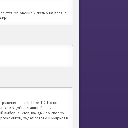
иваются мгновенно и прямо на поляне,
айф!
гружение в Last Hope TD. Но вот
лишком удобно ставить башни,
й выбор юнитов, каждый по-своему
 эргономикой, будет совсем шикарно! В