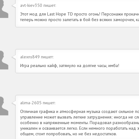
avt-kiev350 пишет:
Этот мод для Last Hope TD просто огонь! Персонажи прокач
теперь можно просто залетать в бой без всяких заморочек, к
alexns849 пишет:
Игра реально кайф, затянуло на долгие часы, имба!
alima-2605 пишет:
Отличная графика и атмосферная музыка создают сильное по
управление может вызвать легкие затруднения; иногда не с
особенно в напряженные моменты. Порадовал разнообразны
уникален и осваивается легко. Если немного поработать над
общем, стоит попробовать, но не без недостатков.