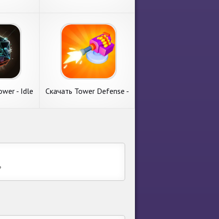
e [Взлом
Defense [Взлом
 деньги]
Бесконечные монеты]
дроид
APK на Андроид
 of
Скачать Gold Tower
r Defense
Defense [Взлом
игру с
Рассмотрим игру с
нечные
Бесконечные монеты]
гии. Clash
категории стратегии. Gold
а
APK на Андроид
 Defense от
Tower Defense от
дателя
известного коллектива 부
ment.
싯돌(BUSIDOL). Главные
ования.
требования. 1. Объем
ее
подробнее
незанятой памяти
wer - Idle
Скачать Tower Defense -
e [Взлом
Idle Rush Game [Взлом
 монеты]
Бесконечные монеты]
дроид
APK на Андроид
ower -
Скачать Tower
fense
Defense - Idle Rush
 с
Попробуем разобрать игру
нечные
Game [Взлом
яторы. The
с пункта меню аркады.
на
Бесконечные монеты]
er Defense
Tower Defense - Idle Rush
APK на Андроид
тора Tech
Game от популярного
стемные
автора Funny Games and
?
Объем
Apps Studio. Главные
ее
подробнее