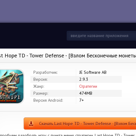
st Hope TD - Tower Defense - [Взлом Бесконечные монет
Разработчик:
JE Software AB
Версия:
2.9.3
Жанр:
Стратегии
Размер:
474MB
Версия Android:
7+
Скачать Last Hope TD - Tower Defense - [Взлом Бе
пробуем разобрать игру с пункта меню стратегии. Last Hope TD - Tower