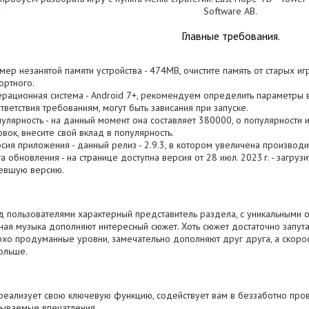
Software AB.
Главные требования.
змер незанятой памяти устройства - 474MB, очистите память от старых и
ртного.
ерационная система - Android 7+, рекомендуем определить параметры 
тветствия требованиям, могут быть зависания при запуске.
пулярность - на данный момент она составляет 380000, о популярности 
овок, внесите свой вклад в популярность.
рсия приложения - данный релиз - 2.9.3, в котором увеличена производи
та обновления - на странице доступна версия от 28 июл. 2023 г. - загруз
евшую версию.
 пользователями характерный представитель раздела, с уникальными о
ная музыка дополняют интересный сюжет. Хоть сюжет достаточно запута
хо продуманные уровни, замечательно дополняют друг друга, а скорос
ольше.
реализует свою ключевую функцию, содействует вам в беззаботно про
ываемые впечатления.