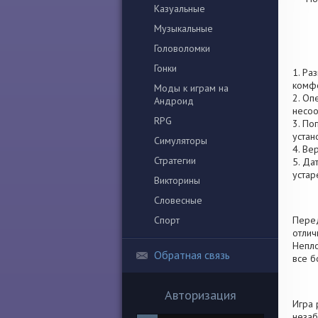
Казуальные
Музыкальные
Головоломки
Гонки
1. Ра
комфо
Моды к играм на
2. Оп
Андроид
несоо
RPG
3. По
устан
Симуляторы
4. Ве
Стратегии
5. Да
устар
Викторины
Словесные
Спорт
Перед
отлич
Непло
Обратная связь
все б
Авторизация
Игра 
незаб