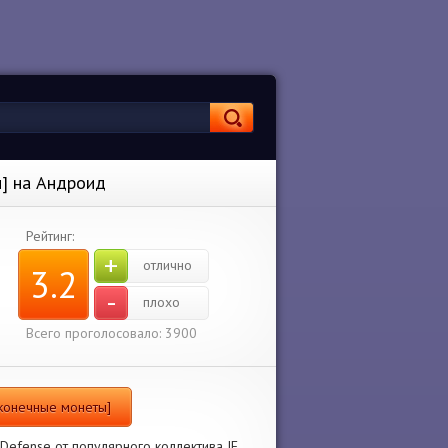
ы] на Андроид
Рейтинг:
+
отлично
3.2
-
плохо
Всего проголосовало: 3900
сконечные монеты]
 Defense от популярного коллектива JE