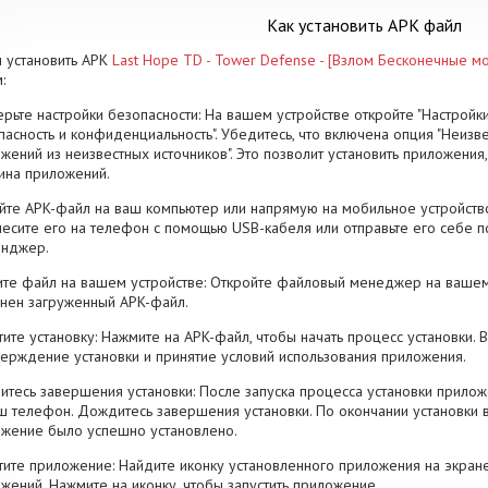
Как установить APK файл
 установить APK
Last Hope TD - Tower Defense - [Взлом Бесконечные м
:
рьте настройки безопасности: На вашем устройстве откройте "Настройки
пасность и конфиденциальность". Убедитесь, что включена опция "Неизве
жений из неизвестных источников". Это позволит установить приложени
ина приложений.
йте APK-файл на ваш компьютер или напрямую на мобильное устройство
есите его на телефон с помощью USB-кабеля или отправьте его себе п
енджер.
те файл на вашем устройстве: Откройте файловый менеджер на вашем
нен загруженный APK-файл.
тите установку: Нажмите на APK-файл, чтобы начать процесс установки.
ерждение установки и принятие условий использования приложения.
тесь завершения установки: После запуска процесса установки прилож
ш телефон. Дождитесь завершения установки. По окончании установки 
жение было успешно установлено.
тите приложение: Найдите иконку установленного приложения на экран
жений. Нажмите на иконку, чтобы запустить приложение.