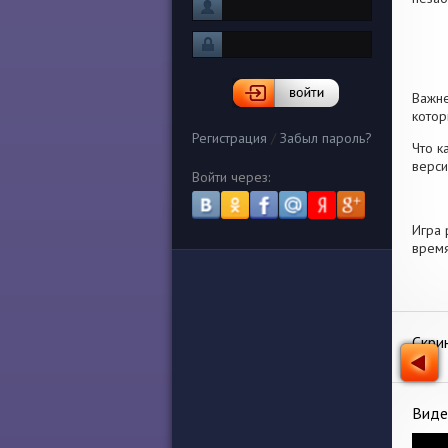
Важн
котор
Регистрация
/
Забыл пароль?
Что к
верси
Войти через:
Игра 
время
Скри
Виде