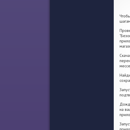
Чтобы
шагам
Прове
"Безо
прило
магаз
Скача
перен
месс
Найди
сохра
Запус
подтв
Дожди
на ва
прило
Запус
прило