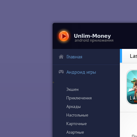
La
Главная
Андроид игры
Экшен
Приключения
Аркады
Настольные
Карточные
Азартные
По