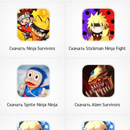
Андроид
Бесконечные деньги] APK на
Андроид
Скачать Ninja Survivors
Скачать Stickman Ninja Fight
Online [Взлом Бесконечные
[Взлом Много денег] APK на
деньги] APK на Андроид
Андроид
Скачать Sprite Ninja Ninja
Скачать Alien Survivors
Hattori Run [Взлом
[Взлом Много монет] APK
Бесконечные деньги] APK на
на Андроид
Андроид