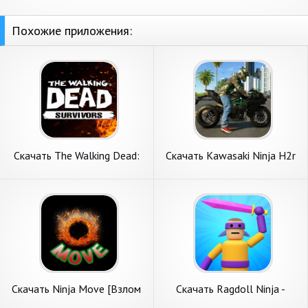
Похожие приложения:
Скачать The Walking Dead:
Скачать Kawasaki Ninja H2r
Survivors [Взлом Много
Games 3D [Взлом
монет] APK на Андроид
Бесконечные деньги] APK на
Андроид
Скачать Ninja Move [Взлом
Скачать Ragdoll Ninja -
Много денег] APK на
Рэгдолл Ниндзя [Взлом