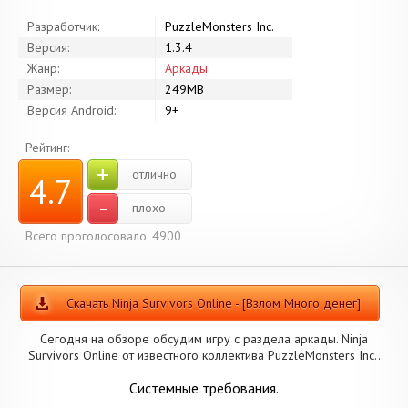
Разработчик:
PuzzleMonsters Inc.
Версия:
1.3.4
Жанр:
Аркады
Размер:
249MB
Версия Android:
9+
Рейтинг:
+
отлично
4.7
-
плохо
Всего проголосовало: 4900
Скачать Ninja Survivors Online - [Взлом Много денег]
Сегодня на обзоре обсудим игру с раздела аркады. Ninja
Survivors Online от известного коллектива PuzzleMonsters Inc..
Системные требования.