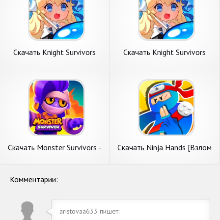
Скачать Knight Survivors
Скачать Knight Survivors
[Взлом Бесконечные деньги]
[Взлом Много монет] APK
APK на Андроид
на Андроид
Скачать Monster Survivors -
Скачать Ninja Hands [Взлом
PvP Game [Взлом
Много денег] APK на
Бесконечные деньги] APK на
Андроид
Андроид
Комментарии:
aristovaa633 пишет: