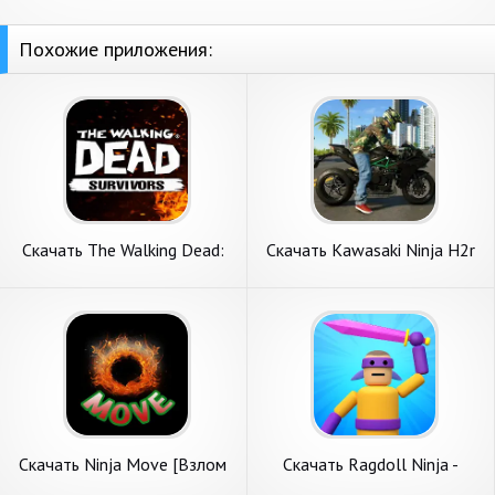
Похожие приложения:
Скачать The Walking Dead:
Скачать Kawasaki Ninja H2r
Survivors [Взлом Много
Games 3D [Взлом
монет] APK на Андроид
Бесконечные деньги] APK на
Андроид
Скачать Ninja Move [Взлом
Скачать Ragdoll Ninja -
Много денег] APK на
Рэгдолл Ниндзя [Взлом