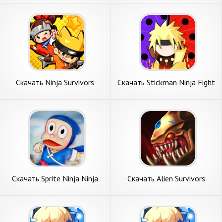
Андроид
Бесконечные деньги] APK на
Андроид
Скачать Ninja Survivors
Скачать Stickman Ninja Fight
Online [Взлом Бесконечные
[Взлом Много денег] APK на
деньги] APK на Андроид
Андроид
Скачать Sprite Ninja Ninja
Скачать Alien Survivors
Hattori Run [Взлом
[Взлом Много монет] APK
Бесконечные деньги] APK на
на Андроид
Андроид