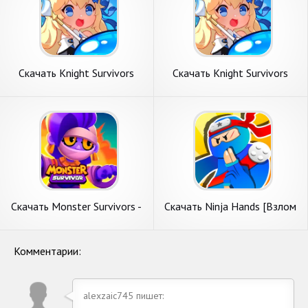
Скачать Knight Survivors
Скачать Knight Survivors
[Взлом Бесконечные деньги]
[Взлом Много монет] APK
APK на Андроид
на Андроид
Скачать Monster Survivors -
Скачать Ninja Hands [Взлом
PvP Game [Взлом
Много денег] APK на
Бесконечные деньги] APK на
Андроид
Андроид
Комментарии:
alexzaic745 пишет: