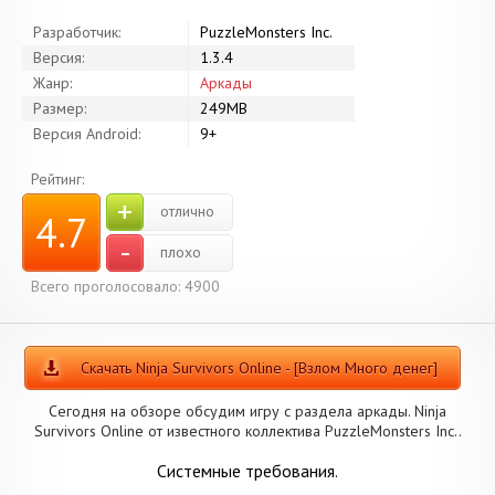
Разработчик:
PuzzleMonsters Inc.
Версия:
1.3.4
Жанр:
Аркады
Размер:
249MB
Версия Android:
9+
Рейтинг:
+
отлично
4.7
-
плохо
Всего проголосовало: 4900
Скачать Ninja Survivors Online - [Взлом Много денег]
Сегодня на обзоре обсудим игру с раздела аркады. Ninja
Survivors Online от известного коллектива PuzzleMonsters Inc..
Системные требования.