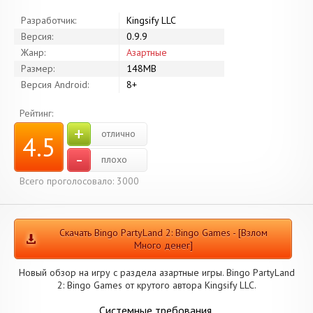
Разработчик:
Kingsify LLC
Версия:
0.9.9
Жанр:
Азартные
Размер:
148MB
Версия Android:
8+
Рейтинг:
+
отлично
4.5
-
плохо
Всего проголосовало: 3000
Скачать Bingo PartyLand 2: Bingo Games - [Взлом
Много денег]
Новый обзор на игру с раздела азартные игры. Bingo PartyLand
2: Bingo Games от крутого автора Kingsify LLC.
Системные требования.