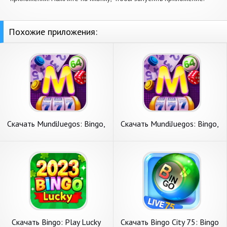
Похожие приложения:
Скачать MundiJuegos: Bingo,
Скачать MundiJuegos: Bingo,
Parchis… [Взлом Много
Parchis… [Взлом Много
денег] APK на Андроид
монет] APK на Андроид
Скачать Bingo: Play Lucky
Скачать Bingo City 75: Bingo