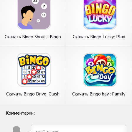
Скачать Bingo Shout - Bingo
Скачать Bingo Lucky: Play
Caller [Взлом Бесконечные
Bingo Games [Взлом
деньги] APK на Андроид
Бесконечные деньги] APK на
Андроид
Скачать Bingo Drive: Clash
Скачать Bingo bay : Family
Bingo Games [Взлом Много
bingo [Взлом Много монет]
монет] APK на Андроид
APK на Андроид
Комментарии:
axi13 пишет: