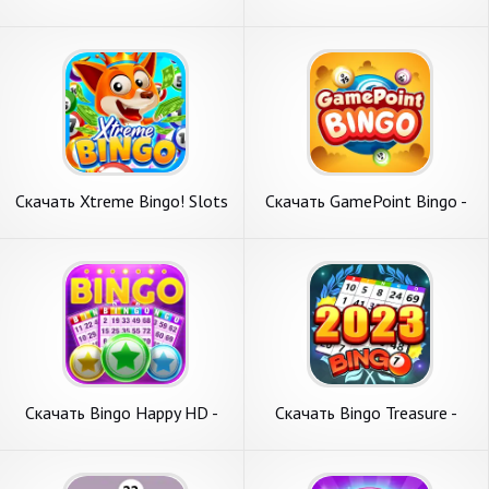
Bingo Games [Взлом
& Slots [Взлом Много
Бесконечные монеты] APK
денег] APK на Андроид
на Андроид
Скачать Xtreme Bingo! Slots
Скачать GamePoint Bingo -
Bingo Game [Взлом
Bingo games [Взлом Много
Бесконечные монеты] APK
денег] APK на Андроид
на Андроид
Скачать Bingo Happy HD -
Скачать Bingo Treasure -
Bingo Games [Взлом Много
Bingo Games [Взлом
денег] APK на Андроид
Бесконечные деньги] APK на
Андроид