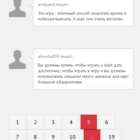
anstpand пишет:
Эта игра - отличный способ скоротать время и
побездельничать. А еще она очень веселая.
alexvlad58 пишет:
Вы должны купить, чтобы играть u dont дать
достаточно, чтобы играть в игру и вы должны
использовать слишком много алмазов для карт
большой обдираловки
1
2
3
4
5
6
7
8
9
10
...
19