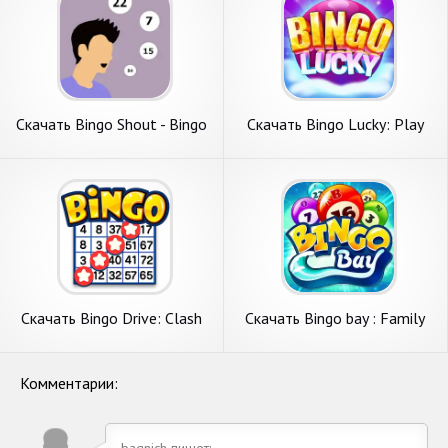
Скачать Bingo Shout - Bingo
Скачать Bingo Lucky: Play
Caller [Взлом Бесконечные
Bingo Games [Взлом
деньги] APK на Андроид
Бесконечные деньги] APK на
Андроид
Скачать Bingo Drive: Clash
Скачать Bingo bay : Family
Bingo Games [Взлом Много
bingo [Взлом Много монет]
монет] APK на Андроид
APK на Андроид
Комментарии:
bagnich пишет: