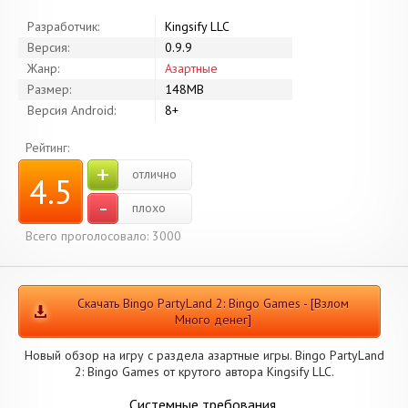
Разработчик:
Kingsify LLC
Версия:
0.9.9
Жанр:
Азартные
Размер:
148MB
Версия Android:
8+
Рейтинг:
+
отлично
4.5
-
плохо
Всего проголосовало: 3000
Скачать Bingo PartyLand 2: Bingo Games - [Взлом
Много денег]
Новый обзор на игру с раздела азартные игры. Bingo PartyLand
2: Bingo Games от крутого автора Kingsify LLC.
Системные требования.