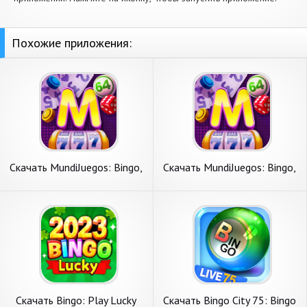
Похожие приложения:
Скачать MundiJuegos: Bingo,
Скачать MundiJuegos: Bingo,
Parchis… [Взлом Много
Parchis… [Взлом Много
денег] APK на Андроид
монет] APK на Андроид
Скачать Bingo: Play Lucky
Скачать Bingo City 75: Bingo