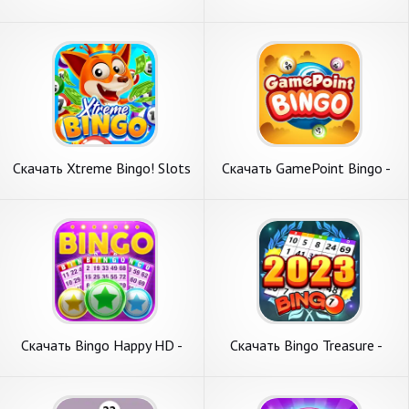
Bingo Games [Взлом
& Slots [Взлом Много
Бесконечные монеты] APK
денег] APK на Андроид
на Андроид
Скачать Xtreme Bingo! Slots
Скачать GamePoint Bingo -
Bingo Game [Взлом
Bingo games [Взлом Много
Бесконечные монеты] APK
денег] APK на Андроид
на Андроид
Скачать Bingo Happy HD -
Скачать Bingo Treasure -
Bingo Games [Взлом Много
Bingo Games [Взлом
денег] APK на Андроид
Бесконечные деньги] APK на
Андроид